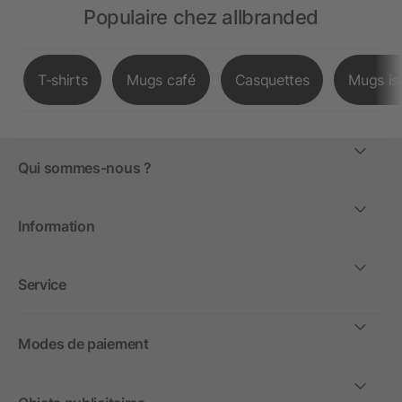
Populaire chez allbranded
T-shirts
Mugs café
Casquettes
Mugs is
Qui sommes-nous ?
Information
Service
Modes de paiement