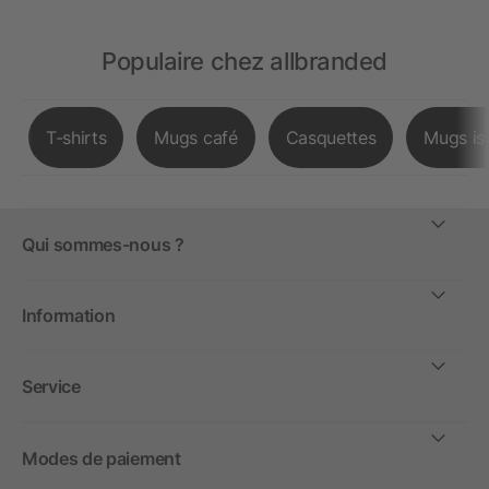
Populaire chez allbranded
T-shirts
Mugs café
Casquettes
Mugs is
Qui sommes-nous ?
Information
Service
Modes de paiement