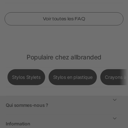
Voir toutes les FAQ
Populaire chez allbranded
Stylos Stylets
Stylos en plastique
Crayons à 
Qui sommes-nous ?
Information