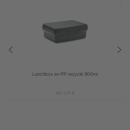
reak
Lunchbox en PP recyclé 800ml
dès 1,37 €