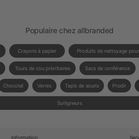
Populaire chez allbranded
Crayons à papier
Produits de nettoyage pour
Tours de cou prioritaires
Sacs de conférence
Chocolat
Verres
Tapis de souris
Prodir
Surligneurs
Information
Ser