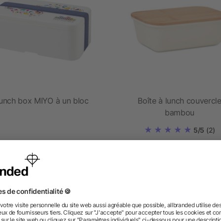
unch box MIYO à un bloc
Boîte à lunch couvercl
bambou
5/5
(2)
dès 4,86 €
dès 2,88 €
 des questions ? Nous avons les répon