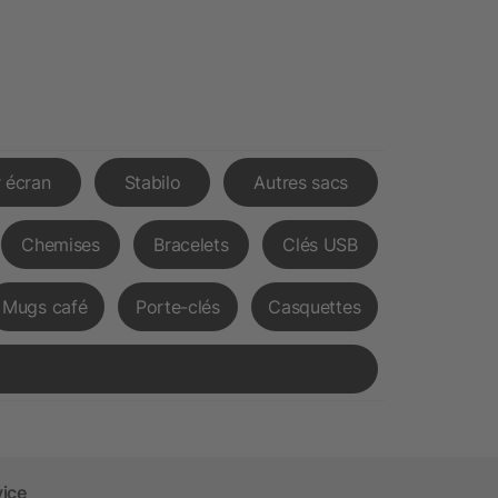
 écran
Stabilo
Autres sacs
Chemises
Bracelets
Clés USB
Mugs café
Porte-clés
Casquettes
vice