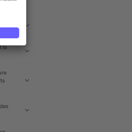
 la
ure
its
 des
ion