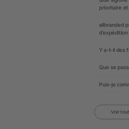
prioritaire e
allbranded pr
d’expédition
Y a-t-il des 
Que se passe
Puis-je comm
Voir tou