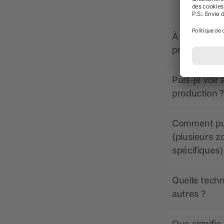
À quoi doive
propose-t-il
Puis-je voir
production ?
Comment pui
(plusieurs z
spécifiques)
Quelle techn
autres ?
Que signifie 