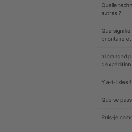
Quelle techn
autres ?
Que signifie 
prioritaire e
allbranded pr
d’expédition
Y a-t-il des 
Que se passe
Puis-je comm