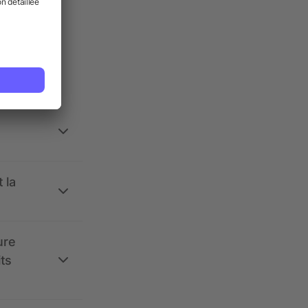
ses.
 la
ure
its