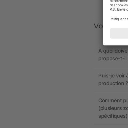
Vous avez
À quoi doive
propose-t-il
Puis-je voir
production ?
Comment pui
(plusieurs z
spécifiques)