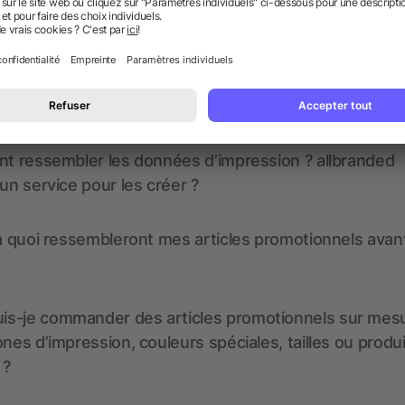
 des questions ? Nous avons les répon
nt ressembler les données d’impression ? allbranded
 un service pour les créer ?
 à quoi ressembleront mes articles promotionnels avant
s-je commander des articles promotionnels sur mes
ones d’impression, couleurs spéciales, tailles ou produ
 ?