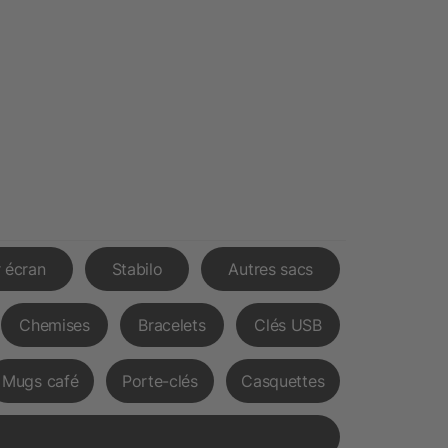
 écran
Stabilo
Autres sacs
Chemises
Bracelets
Clés USB
Mugs café
Porte-clés
Casquettes