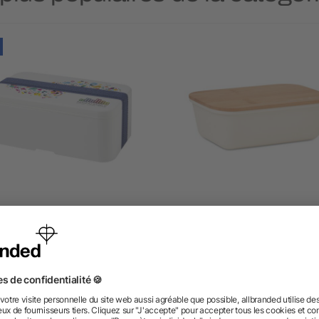
unch box MIYO à un bloc
Boîte à lunch couvercl
bambou
5/5
(2)
dès 4,86 €
dès 2,88 €