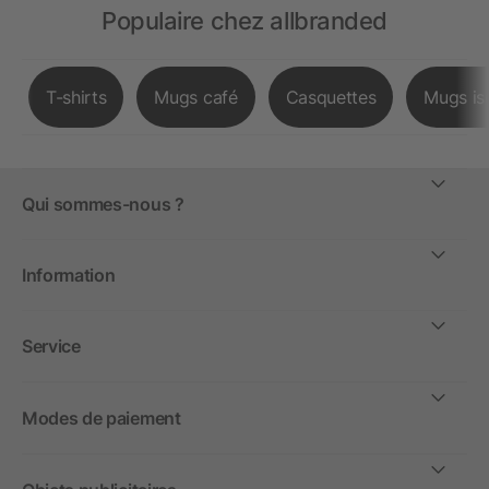
Populaire chez allbranded
T-shirts
Mugs café
Casquettes
Mugs is
Qui sommes-nous ?
Information
Service
Modes de paiement