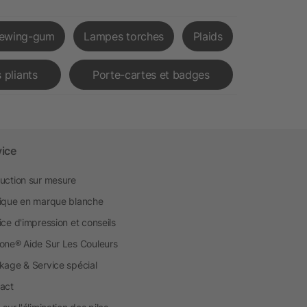
ewing-gum
Lampes torches
Plaids
 pliants
Porte-cartes et badges
vice
uction sur mesure
ique en marque blanche
ice d'impression et conseils
one® Aide Sur Les Couleurs
kage & Service spécial
act