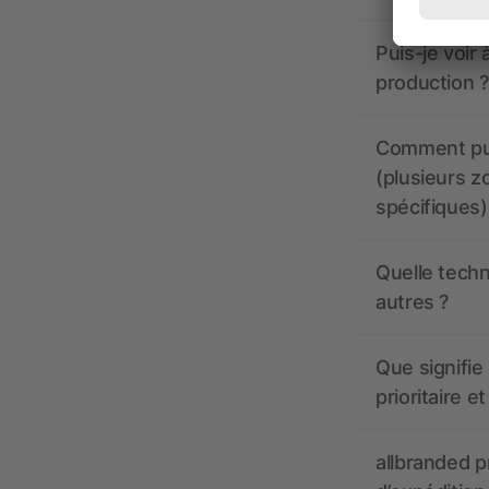
Puis-je voir
production ?
Comment pui
(plusieurs z
spécifiques)
Quelle techn
autres ?
Que signifie 
prioritaire e
allbranded pr