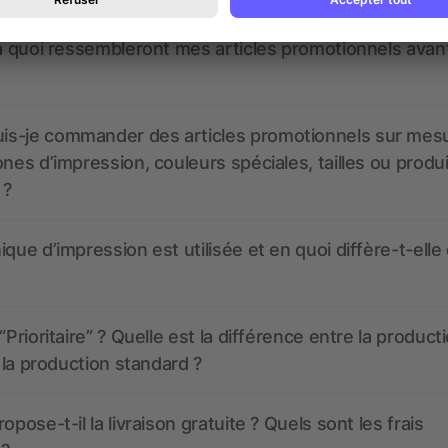
 à quoi ressembleront mes articles promotionnels avant
s-je commander des articles promotionnels sur mes
ones d’impression, couleurs spéciales, tailles ou produ
 ?
ique d’impression est utilisée et en quoi diffère-t-elle
“Prioritaire” ? Quelle est la différence entre la product
t la production standard ?
opose-t-il la livraison gratuite ? Quels sont les frais