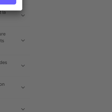
 la
ure
its
 des
ion