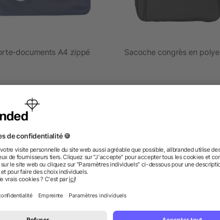
orte-documents A4 zippé
Sacoche congrès en polye
dès 0,87 €
dès 2,79 €
 des questions ? Nous avons les répon
nt ressembler les données d’impression ? allbranded
 un service pour les créer ?