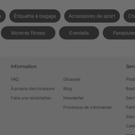
s
Étiquette à bagage
Accessoires de sport
Ch
Montres fitness
Eventails
Parapluies
Information
Ser
FAQ
Glossaire
Prod
À propos des livraisons
Blog
Bout
Faire une réclamation
Newsletter
Serv
Processus de commande
Pant
Stoc
Cont