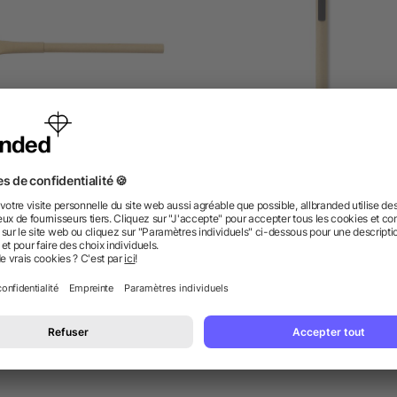
ylo bille en carton recyclé
Stylo écologique en plast
de maïs
dès 0,08 €
dès 0,11 €
 des questions ? Nous avons les répon