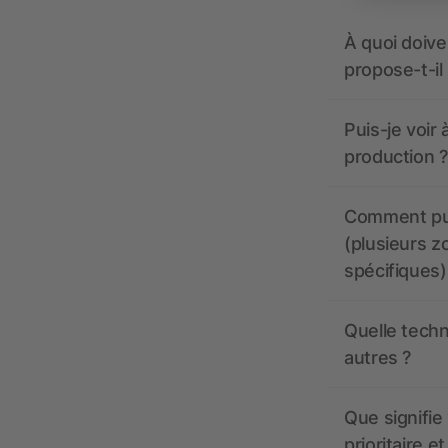
À quoi doive
propose-t-il
Puis-je voir
production ?
Comment pui
(plusieurs z
spécifiques)
Quelle techn
autres ?
Que signifie 
prioritaire e