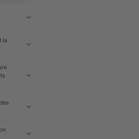
 la
ure
its
 des
ion