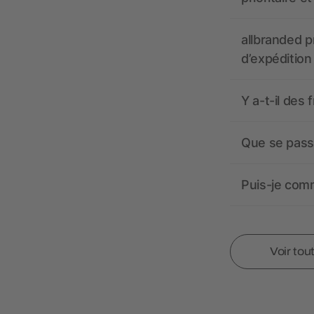
allbranded pr
d’expédition
Y a-t-il des 
Que se passe
Puis-je comm
Voir tou