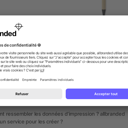
ylo bille en carton recyclé
Stylo écologique en plast
de maïs
dès 0,08 €
dès 0,11 €
 des questions ? Nous avons les répon
nt ressembler les données d’impression ? allbranded
 un service pour les créer ?