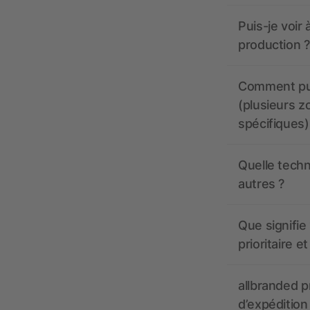
Puis-je voir
production ?
Comment pui
(plusieurs z
spécifiques)
Quelle techn
autres ?
Que signifie 
prioritaire e
allbranded pr
d’expédition