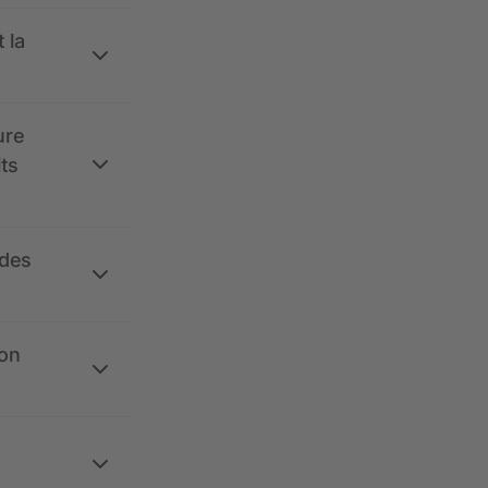
 la
ure
its
 des
ion