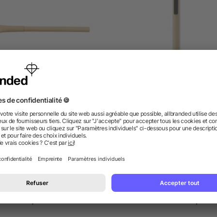
ylo bille en carton recyclé
Stylo écologique en plast
de maïs
dès 0,08 €
dès 0,11 €
 des questions ? Nous avons les répon