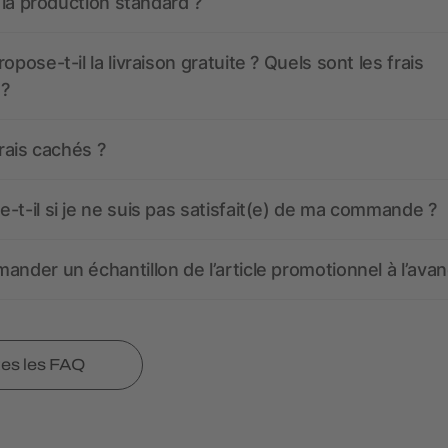
t la production standard ?
opose-t-il la livraison gratuite ? Quels sont les frais
 ?
frais cachés ?
-t-il si je ne suis pas satisfait(e) de ma commande ?
ander un échantillon de l’article promotionnel à l’avan
tes les FAQ