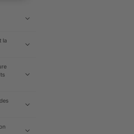
 la
ure
its
 des
ion