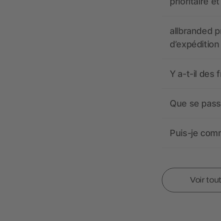
prioritaire e
allbranded pr
d’expédition
Y a-t-il des 
Que se passe
Puis-je comm
Voir tou